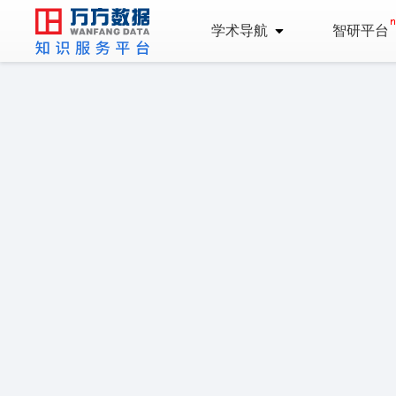
学术导航
智研平台