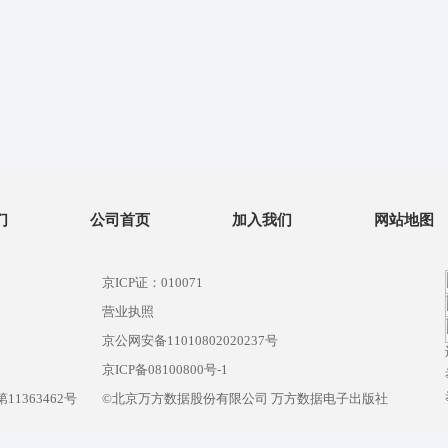
们
公司首页
加入我们
网站地图
京ICP证：010071
营业执照
京公网安备11010802020237号
）
京ICP备08100800号-1
1363462号
©北京万方数据股份有限公司 万方数据电子出版社