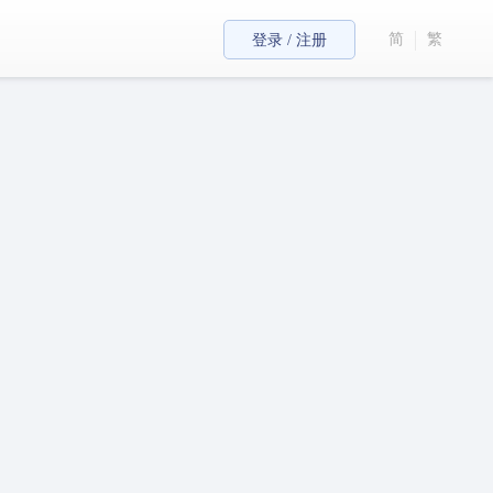
简
繁
登录 / 注册