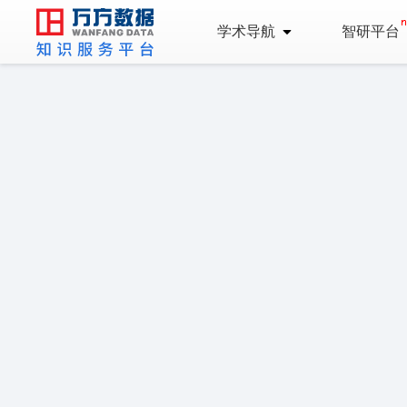
学术导航
智研平台