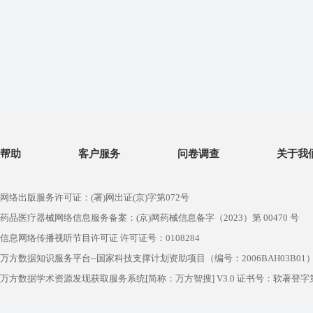
帮助
客户服务
问卷调查
关于我
网络出版服务许可证：(署)网出证(京)字第072号
药品医疗器械网络信息服务备案：(京)网药械信息备字（2023）第 00470 号
信息网络传播视听节目许可证 许可证号：0108284
万方数据知识服务平台--国家科技支撑计划资助项目（编号：2006BAH03B01
万方数据学术资源发现获取服务系统[简称：万方智搜] V3.0 证书号：软著登字第1