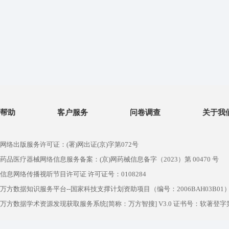
帮助
客户服务
问卷调查
关于我
网络出版服务许可证：(署)网出证(京)字第072号
药品医疗器械网络信息服务备案：(京)网药械信息备字（2023）第 00470 号
信息网络传播视听节目许可证 许可证号：0108284
万方数据知识服务平台--国家科技支撑计划资助项目（编号：2006BAH03B01
万方数据学术资源发现获取服务系统[简称：万方智搜] V3.0 证书号：软著登字第1