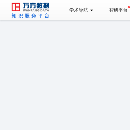
学术导航
智研平台