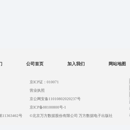
们
公司首页
加入我们
网站地图
京ICP证：010071
营业执照
京公网安备11010802020237号
）
京ICP备08100800号-1
1363462号
©北京万方数据股份有限公司 万方数据电子出版社