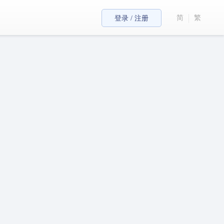
简
繁
登录 / 注册