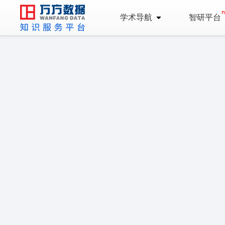
学术导航
智研平台