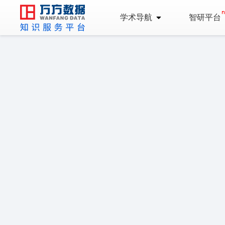
学术导航
智研平台