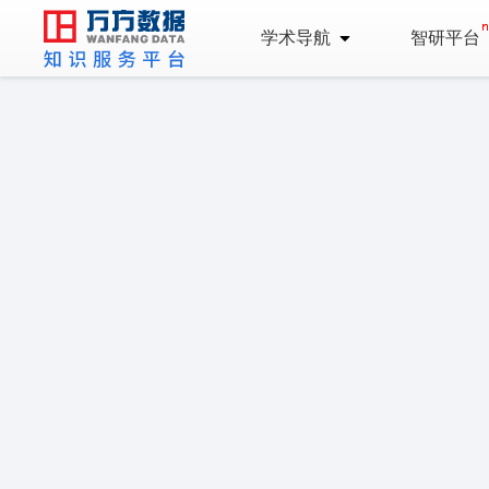
学术导航
智研平台