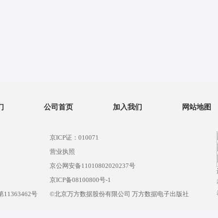
们
公司首页
加入我们
网站地图
京ICP证：010071
营业执照
京公网安备11010802020237号
）
京ICP备08100800号-1
1363462号
©北京万方数据股份有限公司 万方数据电子出版社