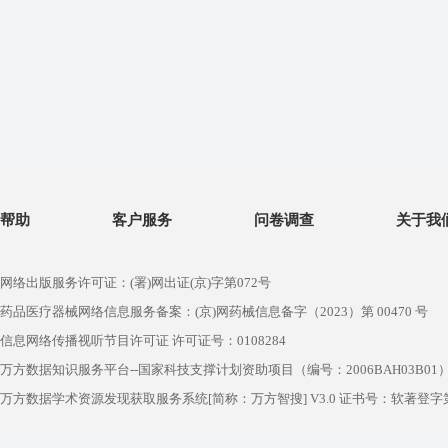
帮助
客户服务
问卷调查
关于我
网络出版服务许可证：(署)网出证(京)字第072号
药品医疗器械网络信息服务备案：(京)网药械信息备字（2023）第 00470 号
信息网络传播视听节目许可证 许可证号：0108284
万方数据知识服务平台--国家科技支撑计划资助项目（编号：2006BAH03B01
万方数据学术资源发现获取服务系统[简称：万方智搜] V3.0 证书号：软著登字第1