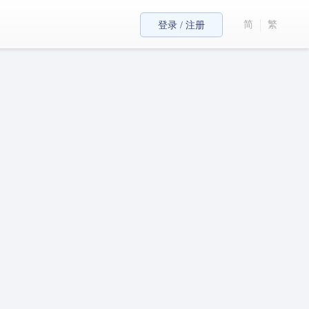
简
繁
登录 / 注册