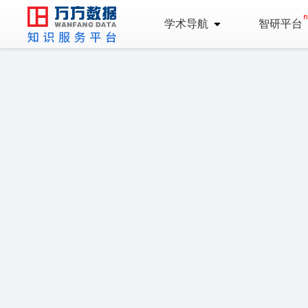
学术导航
智研平台