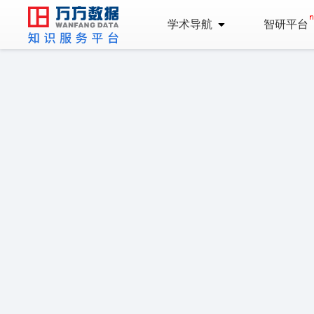
学术导航
智研平台