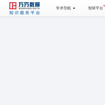
学术导航
智研平台