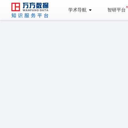
学术导航
智研平台