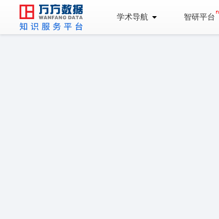
学术导航
智研平台