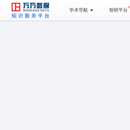
学术导航
智研平台