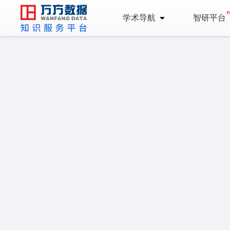
学术导航
智研平台