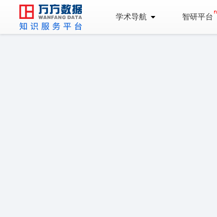
学术导航
智研平台