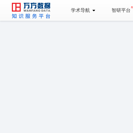
学术导航
智研平台