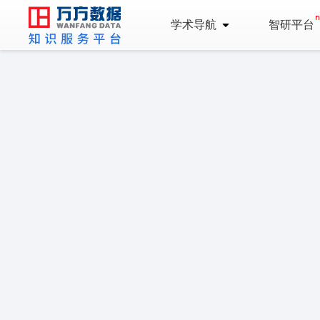
学术导航
智研平台