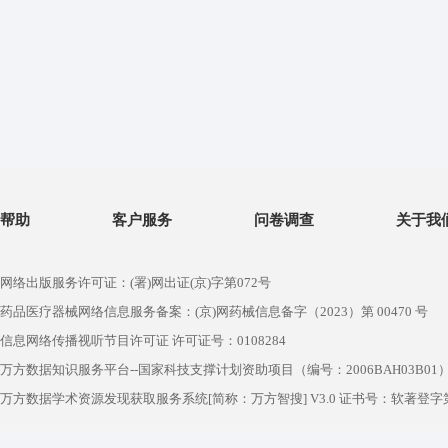
帮助
客户服务
问卷调查
关于我
网络出版服务许可证：(署)网出证(京)字第072号
药品医疗器械网络信息服务备案：(京)网药械信息备字（2023）第 00470 号
信息网络传播视听节目许可证 许可证号：0108284
万方数据知识服务平台--国家科技支撑计划资助项目（编号：2006BAH03B01
万方数据学术资源发现获取服务系统[简称：万方智搜] V3.0 证书号：软著登字第1