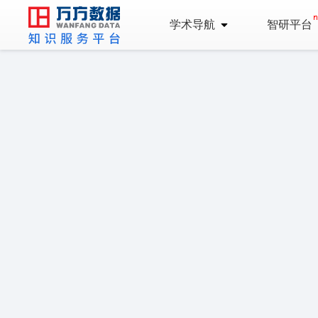
学术导航
智研平台