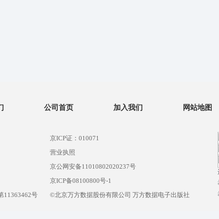
们
公司首页
加入我们
网站地图
京ICP证：010071
营业执照
京公网安备11010802020237号
）
京ICP备08100800号-1
1363462号
©北京万方数据股份有限公司 万方数据电子出版社