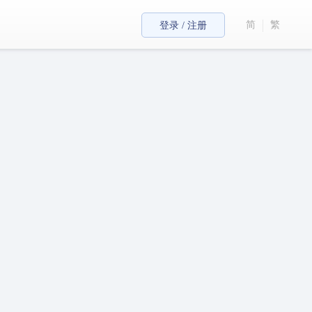
简
繁
登录 / 注册