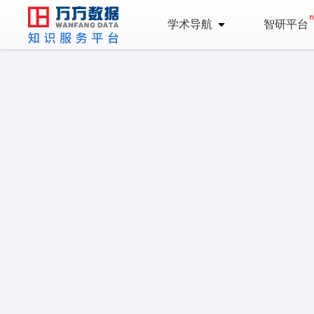
学术导航
智研平台