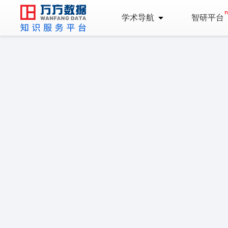
学术导航
智研平台