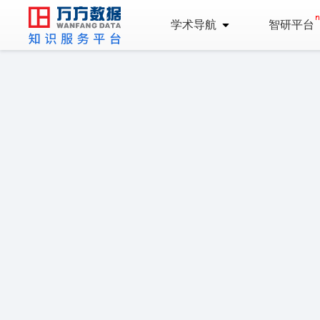
学术导航
智研平台