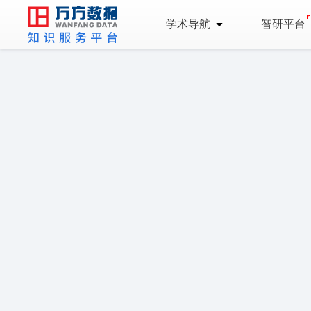
学术导航
智研平台