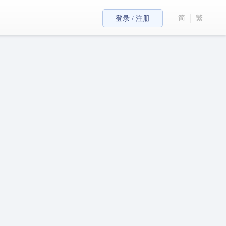
简
繁
登录 / 注册