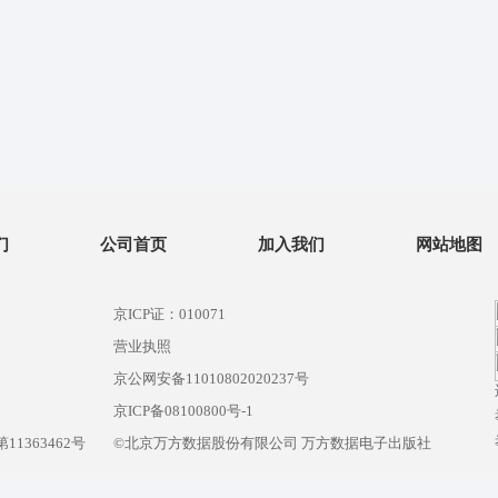
们
公司首页
加入我们
网站地图
京ICP证：010071
营业执照
京公网安备11010802020237号
）
京ICP备08100800号-1
1363462号
©北京万方数据股份有限公司 万方数据电子出版社