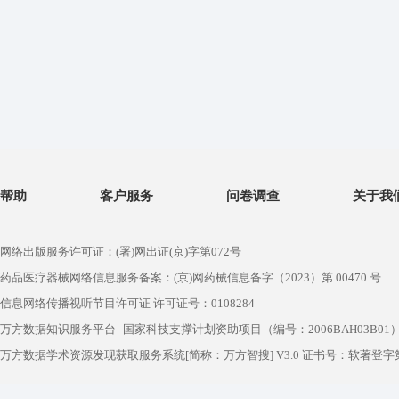
帮助
客户服务
问卷调查
关于我
网络出版服务许可证：(署)网出证(京)字第072号
药品医疗器械网络信息服务备案：(京)网药械信息备字（2023）第 00470 号
信息网络传播视听节目许可证 许可证号：0108284
万方数据知识服务平台--国家科技支撑计划资助项目（编号：2006BAH03B01
万方数据学术资源发现获取服务系统[简称：万方智搜] V3.0 证书号：软著登字第1