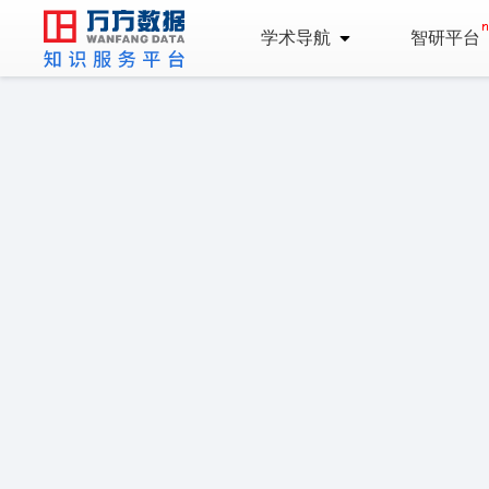
学术导航
智研平台