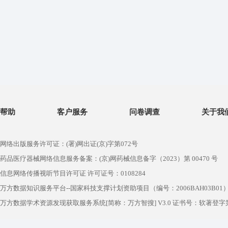
帮助
客户服务
问卷调查
关于我
网络出版服务许可证：(署)网出证(京)字第072号
药品医疗器械网络信息服务备案：(京)网药械信息备字（2023）第 00470 号
信息网络传播视听节目许可证 许可证号：0108284
万方数据知识服务平台--国家科技支撑计划资助项目（编号：2006BAH03B01
万方数据学术资源发现获取服务系统[简称：万方智搜] V3.0 证书号：软著登字第1