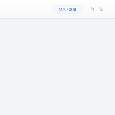
简
繁
登录 / 注册