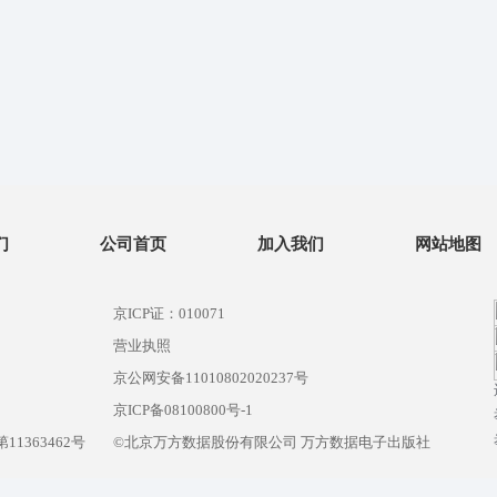
们
公司首页
加入我们
网站地图
京ICP证：010071
营业执照
京公网安备11010802020237号
）
京ICP备08100800号-1
1363462号
©北京万方数据股份有限公司 万方数据电子出版社