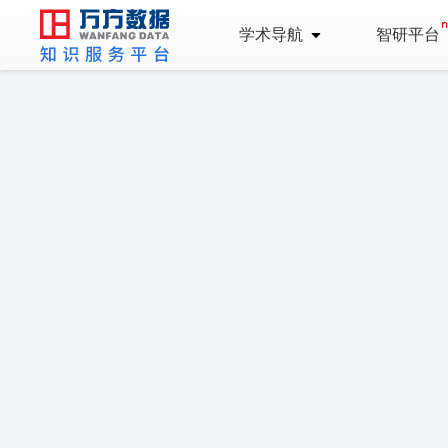
学术导航
智研平台