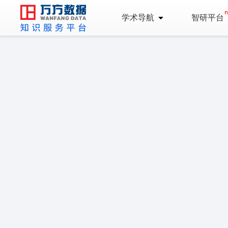
学术导航
智研平台