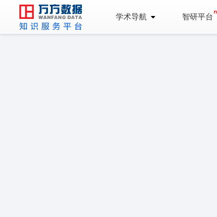
学术导航
智研平台