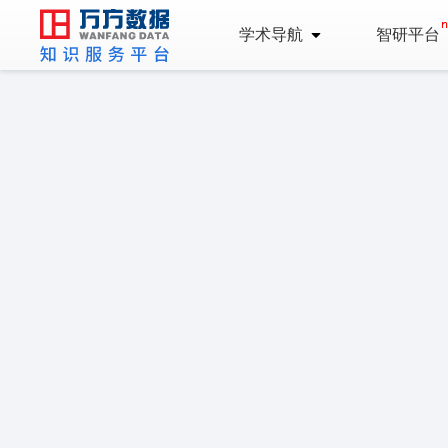
学术导航
智研平台