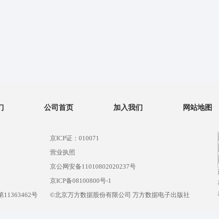
们
公司首页
加入我们
网站地图
京ICP证：010071
营业执照
京公网安备11010802020237号
）
京ICP备08100800号-1
1363462号
©北京万方数据股份有限公司 万方数据电子出版社