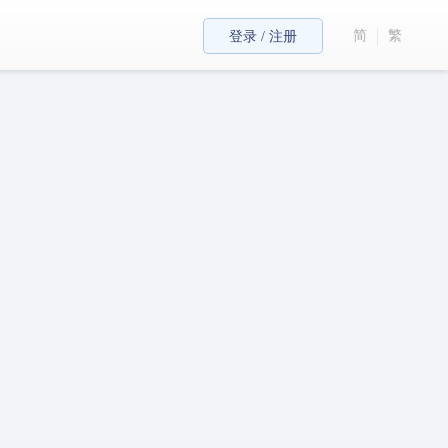
简
繁
登录 / 注册