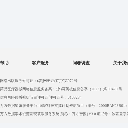
帮助
客户服务
问卷调查
关于我
网络出版服务许可证：(署)网出证(京)字第072号
药品医疗器械网络信息服务备案：(京)网药械信息备字（2023）第 00470 号
信息网络传播视听节目许可证 许可证号：0108284
万方数据知识服务平台--国家科技支撑计划资助项目（编号：2006BAH03B01
万方数据学术资源发现获取服务系统[简称：万方智搜] V3.0 证书号：软著登字第1