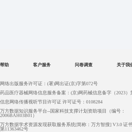
帮助
客户服务
问卷调查
关于我
网络出版服务许可证：(署)网出证(京)字第072号
药品医疗器械网络信息服务备案：(京)网药械信息备字（2023）第 0
信息网络传播视听节目许可证 许可证号：0108284
万方数据知识服务平台--国家科技支撑计划资助项目（编号：
2006BAH03B01）
万方数据学术资源发现获取服务系统[简称：万方智搜] V3.0 证
第11363462号