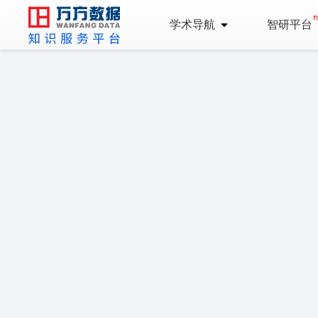
学术导航
智研平台