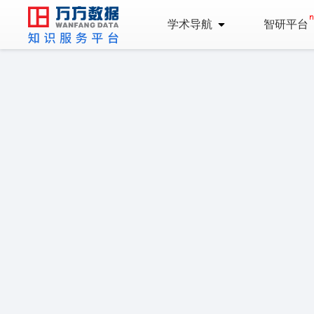
学术导航
智研平台