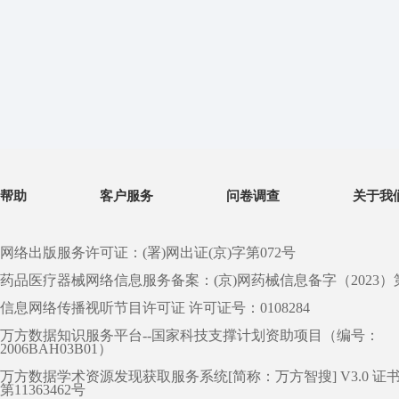
帮助
客户服务
问卷调查
关于我
网络出版服务许可证：(署)网出证(京)字第072号
药品医疗器械网络信息服务备案：(京)网药械信息备字（2023）第 0
信息网络传播视听节目许可证 许可证号：0108284
万方数据知识服务平台--国家科技支撑计划资助项目（编号：
2006BAH03B01）
万方数据学术资源发现获取服务系统[简称：万方智搜] V3.0 证
第11363462号