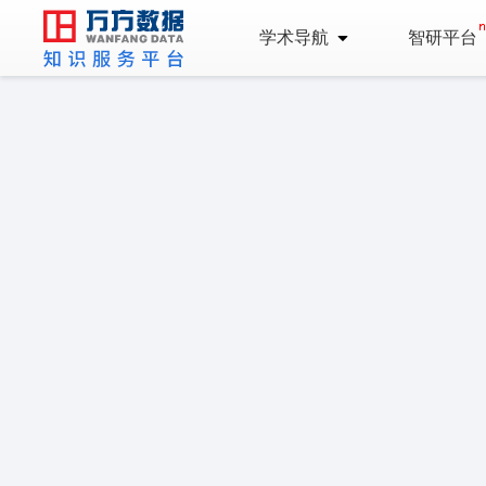
学术导航
智研平台