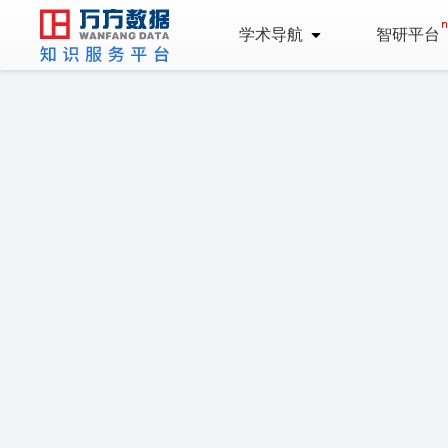
学术导航
智研平台