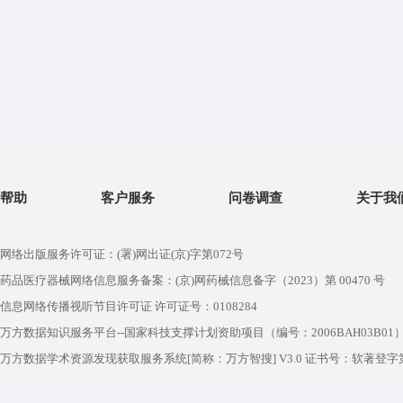
帮助
客户服务
问卷调查
关于我
网络出版服务许可证：(署)网出证(京)字第072号
药品医疗器械网络信息服务备案：(京)网药械信息备字（2023）第 00470 号
信息网络传播视听节目许可证 许可证号：0108284
万方数据知识服务平台--国家科技支撑计划资助项目（编号：2006BAH03B01
万方数据学术资源发现获取服务系统[简称：万方智搜] V3.0 证书号：软著登字第1