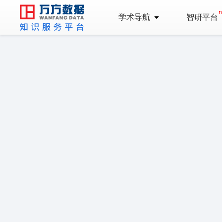
学术导航
智研平台