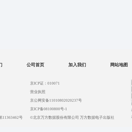
们
公司首页
加入我们
网站地图
京ICP证：010071
营业执照
京公网安备11010802020237号
）
京ICP备08100800号-1
1363462号
©北京万方数据股份有限公司 万方数据电子出版社