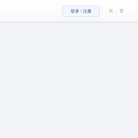
简
繁
登录 / 注册