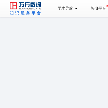
学术导航
智研平台