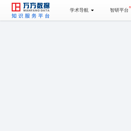
学术导航
智研平台