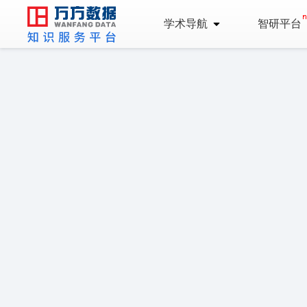
学术导航
智研平台