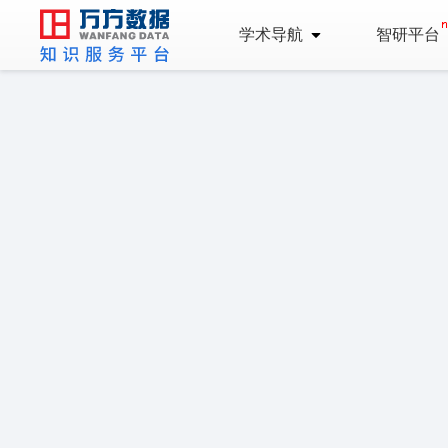
学术导航
智研平台