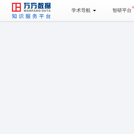
学术导航
智研平台