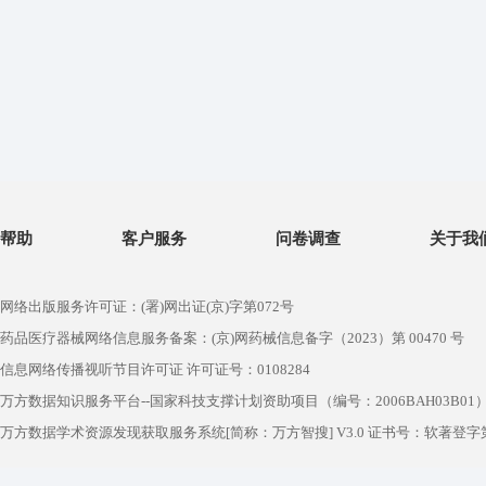
帮助
客户服务
问卷调查
关于我
网络出版服务许可证：(署)网出证(京)字第072号
药品医疗器械网络信息服务备案：(京)网药械信息备字（2023）第 00470 号
信息网络传播视听节目许可证 许可证号：0108284
万方数据知识服务平台--国家科技支撑计划资助项目（编号：2006BAH03B01
万方数据学术资源发现获取服务系统[简称：万方智搜] V3.0 证书号：软著登字第1