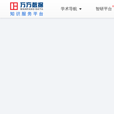
学术导航
智研平台