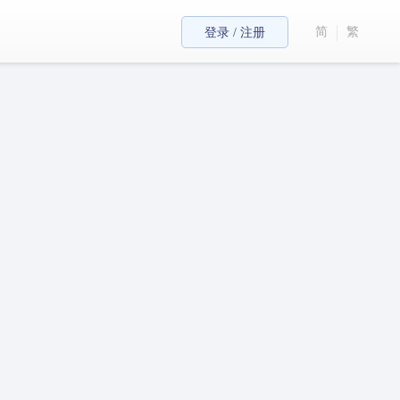
简
繁
登录 / 注册