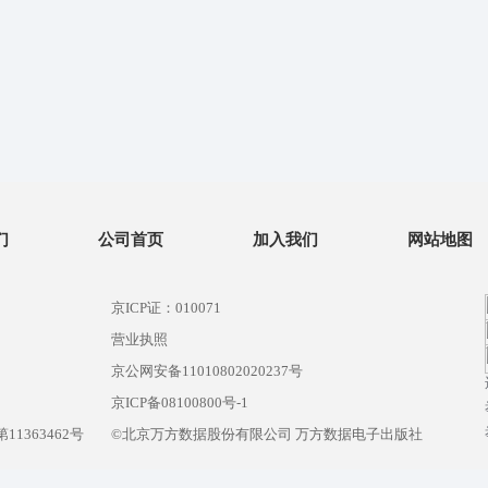
们
公司首页
加入我们
网站地图
京ICP证：010071
营业执照
京公网安备11010802020237号
）
京ICP备08100800号-1
1363462号
©北京万方数据股份有限公司 万方数据电子出版社