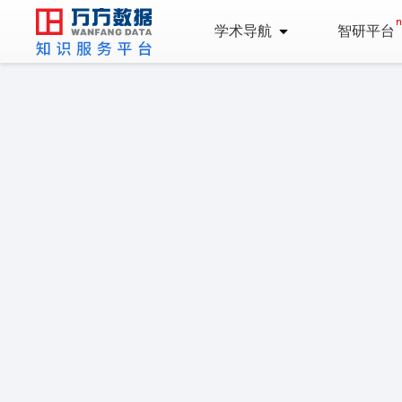
学术导航
智研平台