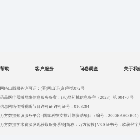
帮助
客户服务
问卷调查
关于我
网络出版服务许可证：(署)网出证(京)字第072号
药品医疗器械网络信息服务备案：(京)网药械信息备字（2023）第 00470 号
信息网络传播视听节目许可证 许可证号：0108284
万方数据知识服务平台--国家科技支撑计划资助项目（编号：2006BAH03B01
万方数据学术资源发现获取服务系统[简称：万方智搜] V3.0 证书号：软著登字第1