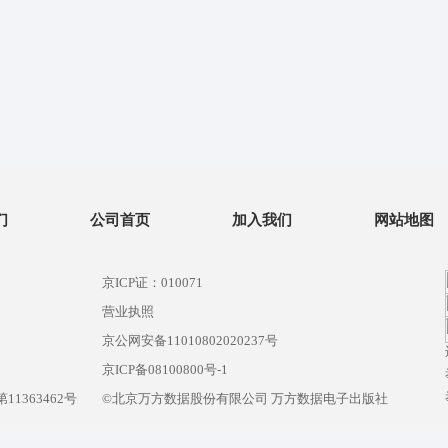
们
公司首页
加入我们
网站地图
京ICP证：010071
营业执照
京公网安备11010802020237号
）
京ICP备08100800号-1
1363462号
©北京万方数据股份有限公司 万方数据电子出版社