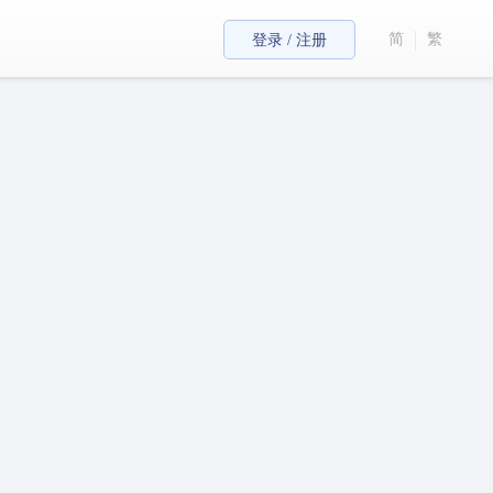
简
繁
登录 / 注册