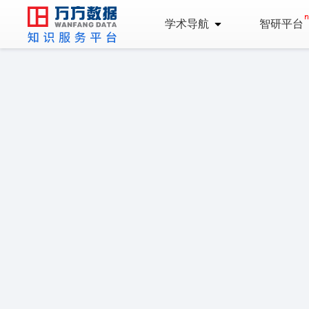
学术导航
智研平台