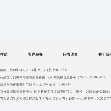
帮助
客户服务
问卷调查
关于我
网络出版服务许可证：(署)网出证(京)字第072号
药品医疗器械网络信息服务备案：(京)网药械信息备字（2023）第 00470 号
信息网络传播视听节目许可证 许可证号：0108284
万方数据知识服务平台--国家科技支撑计划资助项目（编号：2006BAH03B01
万方数据学术资源发现获取服务系统[简称：万方智搜] V3.0 证书号：软著登字第1