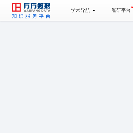
学术导航
智研平台