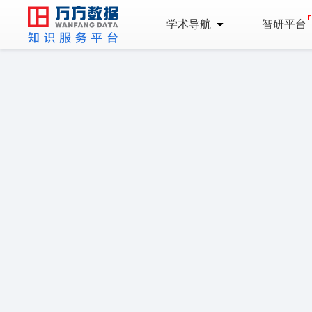
学术导航
智研平台