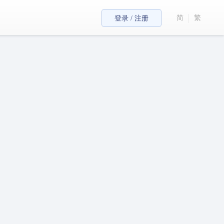
简
繁
登录 / 注册