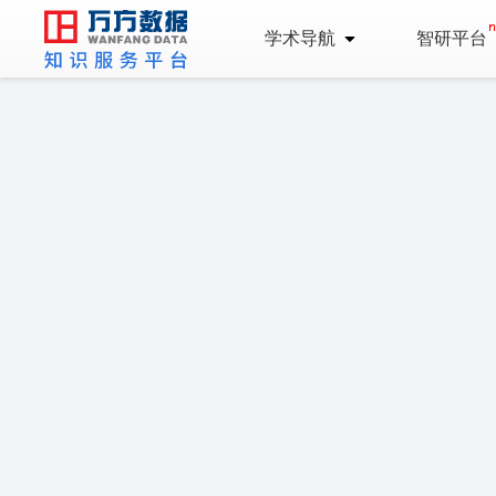
学术导航
智研平台