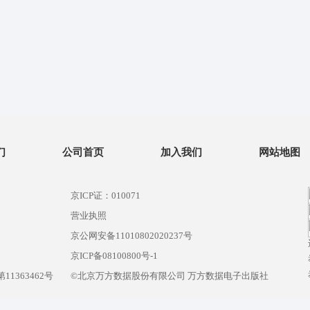
们
公司首页
加入我们
网站地图
京ICP证：010071
营业执照
京公网安备11010802020237号
）
京ICP备08100800号-1
1363462号
©北京万方数据股份有限公司 万方数据电子出版社