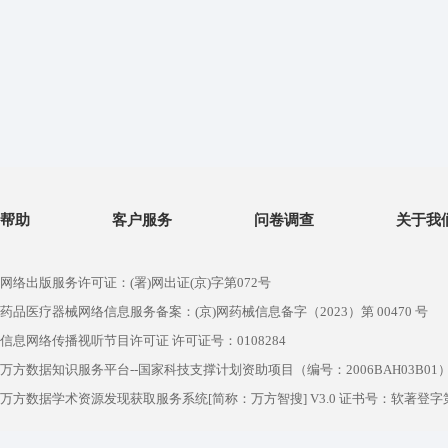
帮助
客户服务
问卷调查
关于我
网络出版服务许可证：(署)网出证(京)字第072号
药品医疗器械网络信息服务备案：(京)网药械信息备字（2023）第 00470 号
信息网络传播视听节目许可证 许可证号：0108284
万方数据知识服务平台--国家科技支撑计划资助项目（编号：2006BAH03B01
万方数据学术资源发现获取服务系统[简称：万方智搜] V3.0 证书号：软著登字第1