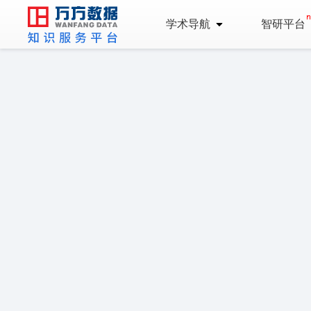
学术导航
智研平台