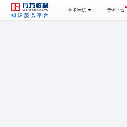
学术导航
智研平台