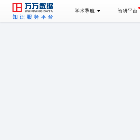
学术导航
智研平台