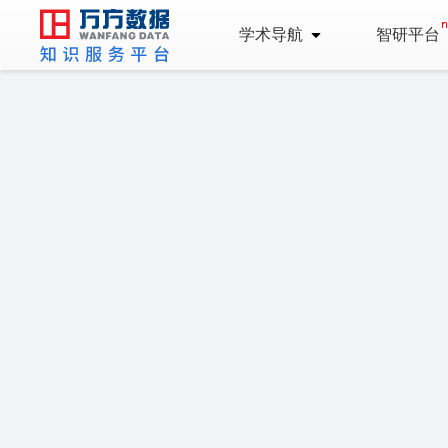
学术导航
智研平台