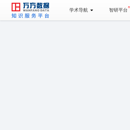
学术导航
智研平台