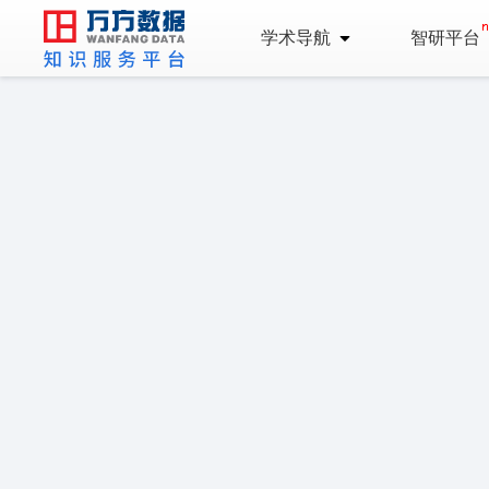
学术导航
智研平台