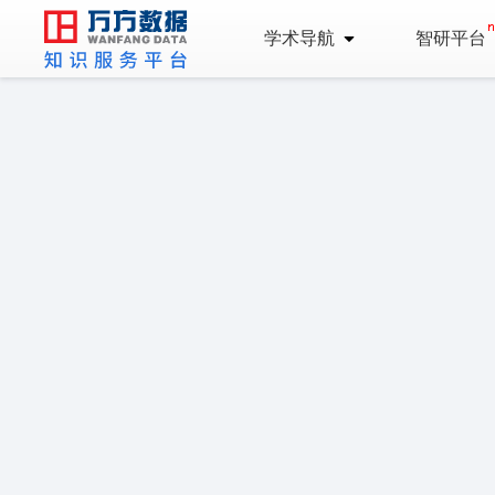
学术导航
智研平台