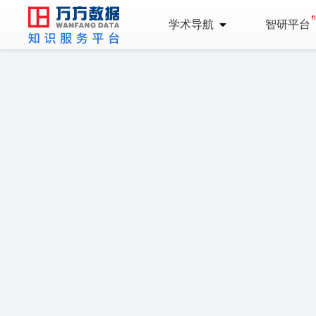
学术导航
智研平台